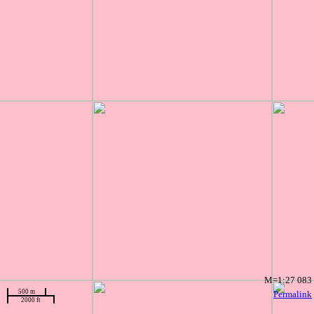
M=1:27 083
500 m
Permalink
2000 ft