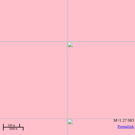
M=1:27 083
500 m
Permalink
2000 ft