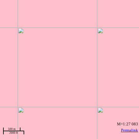
M=1:27 083
500 m
Permalink
2000 ft