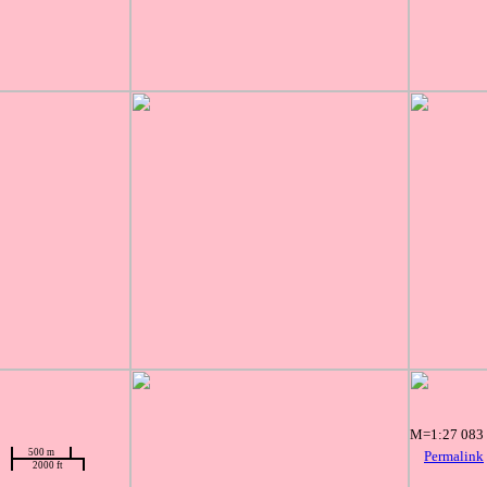
M=1:27 083
500 m
Permalink
2000 ft