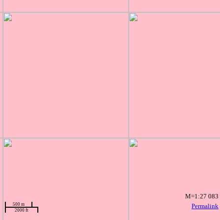
M=1:27 083
500 m
Permalink
2000 ft