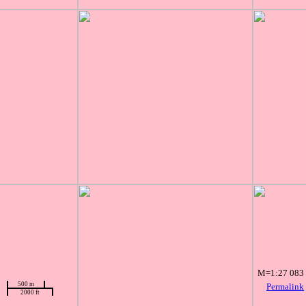
M=1:27 083
500 m
Permalink
2000 ft