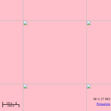
M=1:27 083
500 m
Permalink
2000 ft