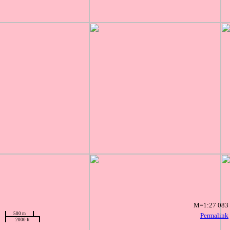
M=1:27 083
500 m
Permalink
2000 ft