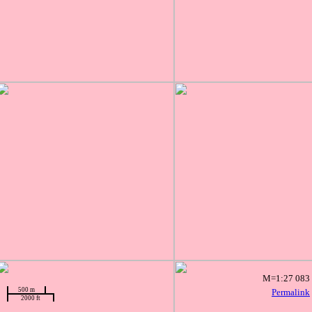
M=1:27 083
500 m
Permalink
2000 ft