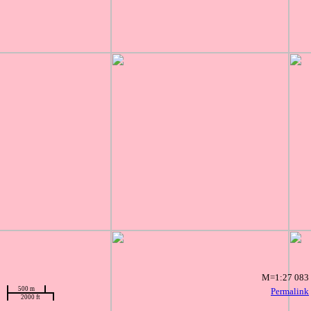
M=1:27 083
500 m
Permalink
2000 ft