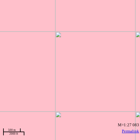
M=1:27 083
500 m
Permalink
2000 ft