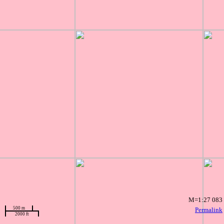
M=1:27 083
500 m
Permalink
2000 ft