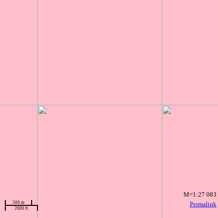
M=1:27 083
500 m
Permalink
2000 ft