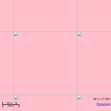
M=1:27 083
500 m
Permalink
2000 ft