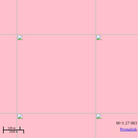
M=1:27 083
500 m
Permalink
2000 ft