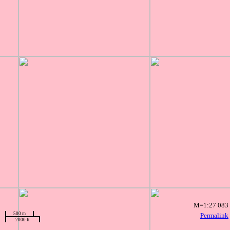
M=1:27 083
500 m
Permalink
2000 ft