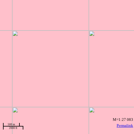
M=1:27 083
500 m
Permalink
2000 ft