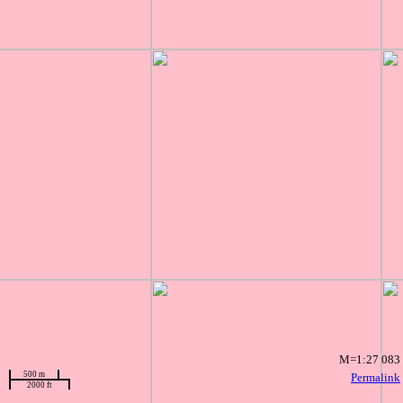
M=1:27 083
500 m
Permalink
2000 ft