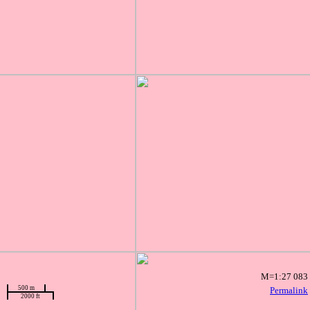
M=1:27 083
500 m
Permalink
2000 ft