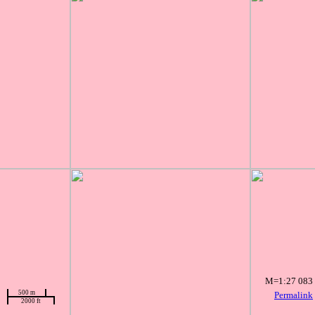
M=1:27 083
500 m
Permalink
2000 ft