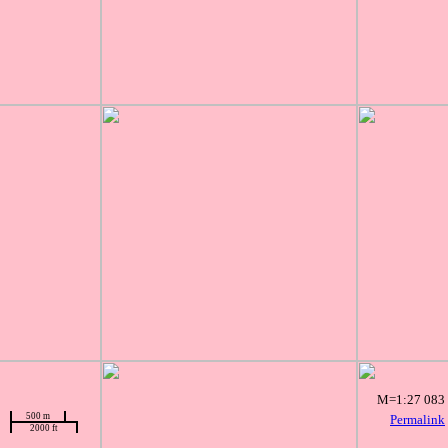
M=1:27 083
500 m
Permalink
2000 ft