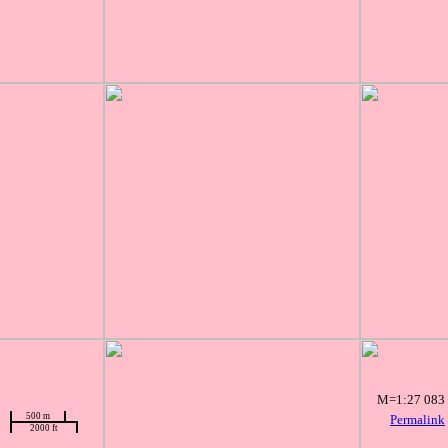
M=1:27 083
500 m
Permalink
2000 ft