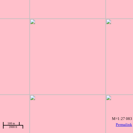
M=1:27 083
500 m
Permalink
2000 ft