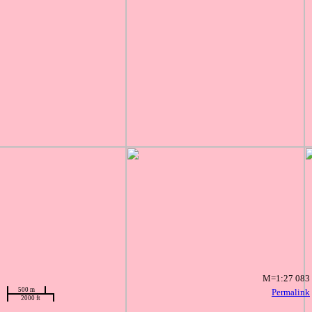
M=1:27 083
500 m
Permalink
2000 ft