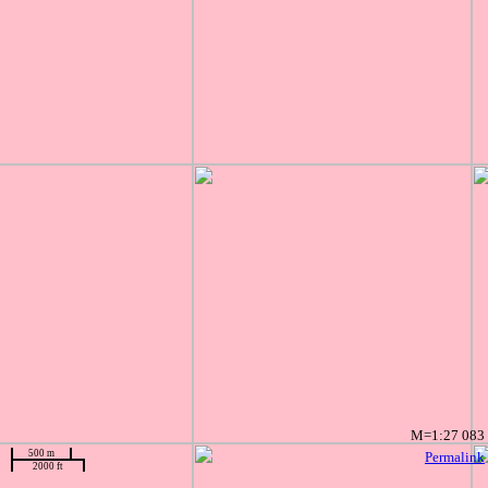
M=1:27 083
500 m
Permalink
2000 ft