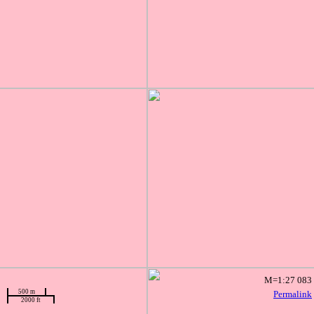
M=1:27 083
500 m
Permalink
2000 ft