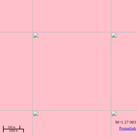
M=1:27 083
500 m
Permalink
2000 ft