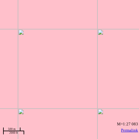
M=1:27 083
500 m
Permalink
2000 ft