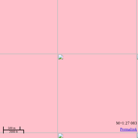
M=1:27 083
500 m
Permalink
2000 ft