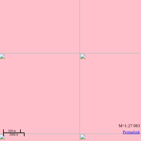
M=1:27 083
500 m
Permalink
2000 ft