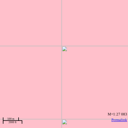
M=1:27 083
500 m
Permalink
2000 ft