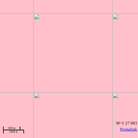
M=1:27 083
500 m
Permalink
2000 ft