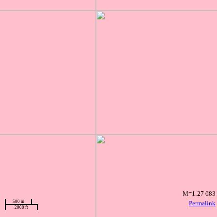
M=1:27 083
500 m
Permalink
2000 ft