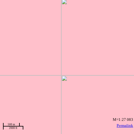
M=1:27 083
500 m
Permalink
2000 ft