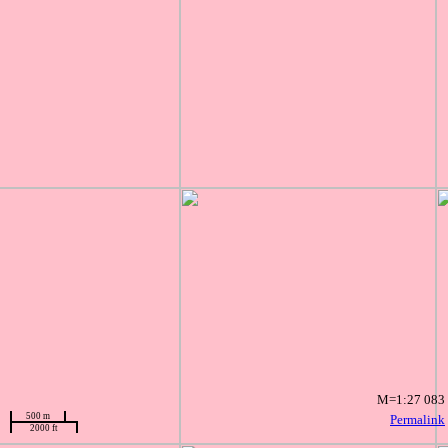
M=1:27 083
500 m
Permalink
2000 ft