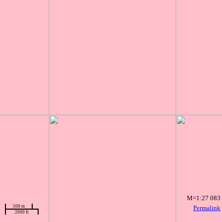
M=1:27 083
500 m
Permalink
2000 ft