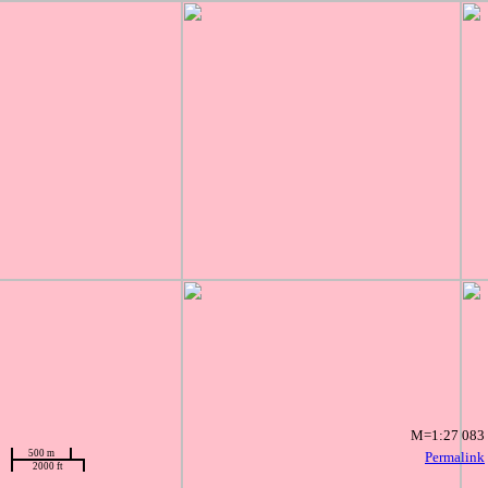
M=1:27 083
500 m
Permalink
2000 ft