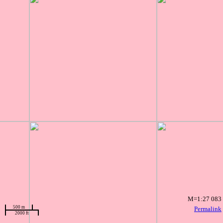
M=1:27 083
500 m
Permalink
2000 ft