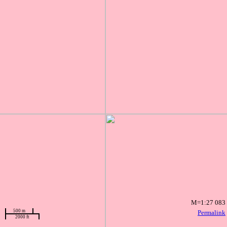
M=1:27 083
500 m
Permalink
2000 ft