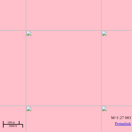
M=1:27 083
500 m
Permalink
2000 ft