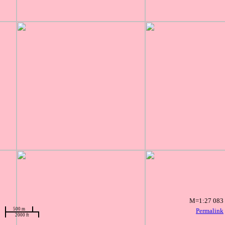
M=1:27 083
500 m
Permalink
2000 ft