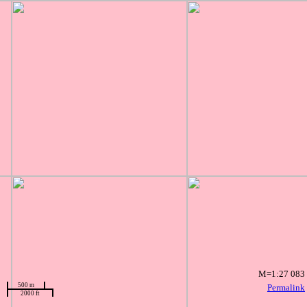
M=1:27 083
500 m
Permalink
2000 ft