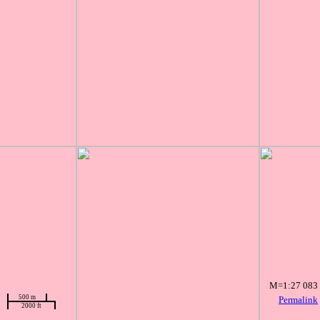
M=1:27 083
500 m
Permalink
2000 ft