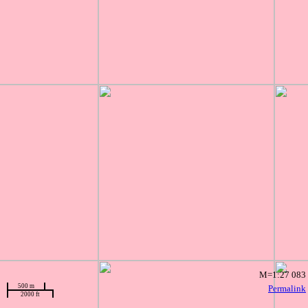
M=1:27 083
500 m
Permalink
2000 ft