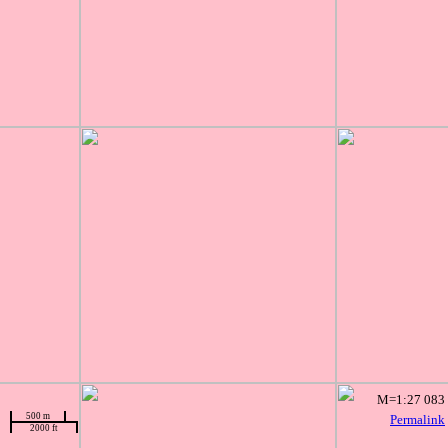
M=1:27 083
500 m
Permalink
2000 ft