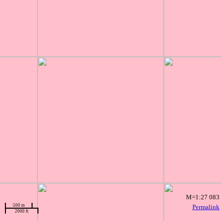
M=1:27 083
500 m
Permalink
2000 ft