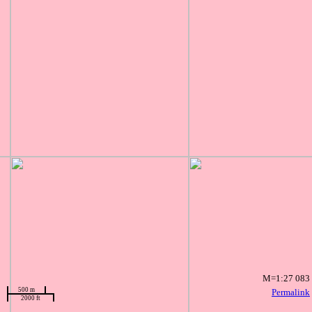
M=1:27 083
500 m
Permalink
2000 ft