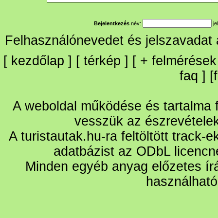
Bejelentkezés
név:
je
Felhasználónevedet és jelszavadat
[
kezdőlap
] [
térkép
] [
+
felmérések
faq
] [
A weboldal működése és tartalma fo
vesszük az észrevétele
A turistautak.hu-ra feltöltött track-
adatbázist az ODbL licencn
Minden egyéb anyag előzetes írá
használható