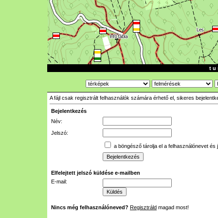
t u 
A fájl csak regisztrált felhasználók számára érhető el, sikeres bejelent
Bejelentkezés
Név:
Jelszó:
a böngésző tárolja el a felhasználónevet és 
Elfelejtett jelszó küldése e-mailben
E-mail:
Nincs még felhasználóneved?
Regisztráld
magad most!