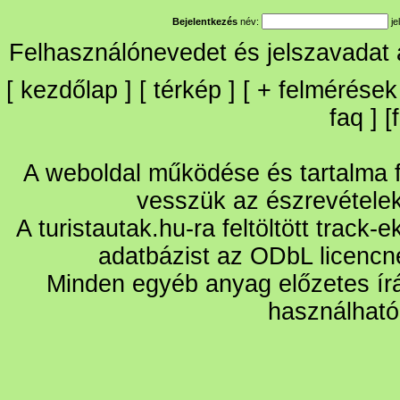
Bejelentkezés
név:
je
Felhasználónevedet és jelszavadat
[
kezdőlap
] [
térkép
] [
+
felmérések
faq
] [
A weboldal működése és tartalma fo
vesszük az észrevétele
A turistautak.hu-ra feltöltött track-
adatbázist az ODbL licencn
Minden egyéb anyag előzetes írá
használható