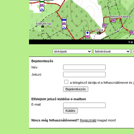
t u 
Bejelentkezés
Név:
Jelszó:
a böngésző tárolja el a felhasználónevet és 
Elfelejtett jelszó küldése e-mailben
E-mail:
Nincs még felhasználóneved?
Regisztráld
magad most!