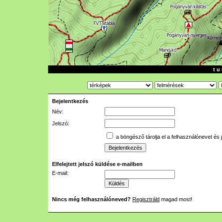
t u 
Bejelentkezés
Név:
Jelszó:
a böngésző tárolja el a felhasználónevet és 
Elfelejtett jelszó küldése e-mailben
E-mail:
Nincs még felhasználóneved?
Regisztráld
magad most!