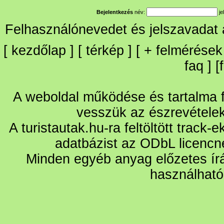
Bejelentkezés
név:
je
Felhasználónevedet és jelszavadat
[
kezdőlap
] [
térkép
] [
+
felmérések
faq
] [
A weboldal működése és tartalma fo
vesszük az észrevétele
A turistautak.hu-ra feltöltött track-
adatbázist az ODbL licencn
Minden egyéb anyag előzetes írá
használható